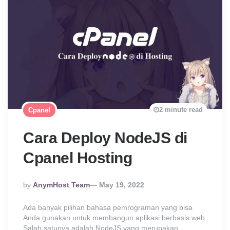
2 minute read
Cpanel
Cara Deploy NodeJS di
Cpanel Hosting
Posted
By
AnymHost Team
May 19, 2022
By
Ada banyak pilihan bahasa pemrograman yang bisa
Anda gunakan untuk membangun aplikasi berbasis web.
Salah satunya adalah NodeJS yang merupakan