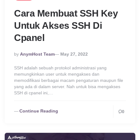
Cara Membuat SSH Key
Untuk Akses SSH Di
Cpanel
Posted
By
AnymHost Team
May 27, 2022
By
SSH adalah sebuah protokol administrasi yang
memungkinkan user untuk mengakses dan
memodifikasi berbagai macam pengaturan maupun file
yang ada di dalam server. Nah untuk bisa mengakses
SSH di cpanel ini,…
Continue Reading
0